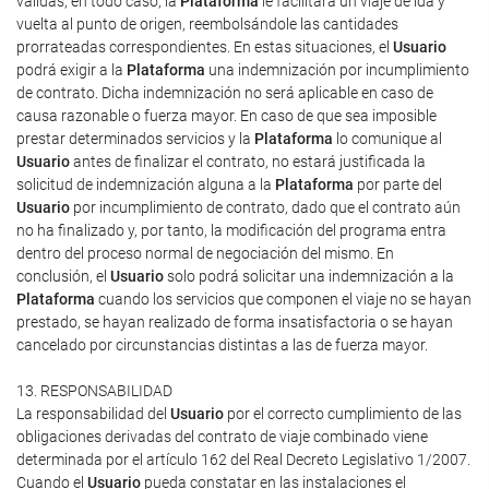
válidas, en todo caso, la
Plataforma
le facilitará un viaje de ida y
vuelta al punto de origen, reembolsándole las cantidades
prorrateadas correspondientes. En estas situaciones, el
Usuario
podrá exigir a la
Plataforma
una indemnización por incumplimiento
de contrato. Dicha indemnización no será aplicable en caso de
causa razonable o fuerza mayor. En caso de que sea imposible
prestar determinados servicios y la
Plataforma
lo comunique al
Usuario
antes de finalizar el contrato, no estará justificada la
solicitud de indemnización alguna a la
Plataforma
por parte del
Usuario
por incumplimiento de contrato, dado que el contrato aún
no ha finalizado y, por tanto, la modificación del programa entra
dentro del proceso normal de negociación del mismo. En
conclusión, el
Usuario
solo podrá solicitar una indemnización a la
Plataforma
cuando los servicios que componen el viaje no se hayan
prestado, se hayan realizado de forma insatisfactoria o se hayan
cancelado por circunstancias distintas a las de fuerza mayor.
13. RESPONSABILIDAD
La responsabilidad del
Usuario
por el correcto cumplimiento de las
obligaciones derivadas del contrato de viaje combinado viene
determinada por el artículo 162 del Real Decreto Legislativo 1/2007.
Cuando el
Usuario
pueda constatar en las instalaciones el