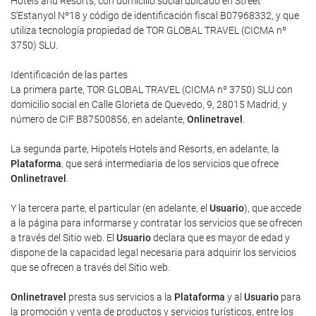
Hotels and Resorts, con domicilio social ubicado en Street
S’Estanyol Nº18 y código de identificación fiscal B07968332, y que
utiliza tecnología propiedad de TOR GLOBAL TRAVEL (CICMA nº
3750) SLU.
Identificación de las partes
La primera parte, TOR GLOBAL TRAVEL (CICMA nº 3750) SLU con
domicilio social en Calle Glorieta de Quevedo, 9, 28015 Madrid, y
número de CIF B87500856, en adelante,
Onlinetravel
.
La segunda parte, Hipotels Hotels and Resorts, en adelante, la
Plataforma
, que será intermediaria de los servicios que ofrece
Onlinetravel
.
Y la tercera parte, el particular (en adelante, el
Usuario
), que accede
a la página para informarse y contratar los servicios que se ofrecen
a través del Sitio web. El
Usuario
declara que es mayor de edad y
dispone de la capacidad legal necesaria para adquirir los servicios
que se ofrecen a través del Sitio web.
Onlinetravel
presta sus servicios a la
Plataforma
y al
Usuario
para
la promoción y venta de productos y servicios turísticos, entre los