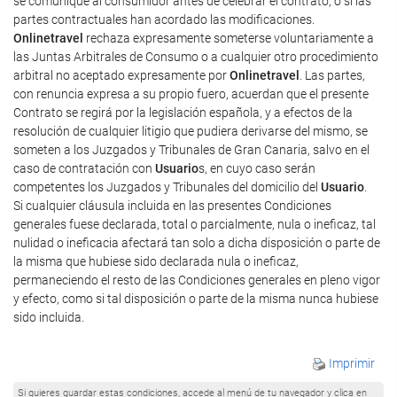
se comunique al consumidor antes de celebrar el contrato, o si las
partes contractuales han acordado las modificaciones.
Onlinetravel
rechaza expresamente someterse voluntariamente a
las Juntas Arbitrales de Consumo o a cualquier otro procedimiento
arbitral no aceptado expresamente por
Onlinetravel
. Las partes,
con renuncia expresa a su propio fuero, acuerdan que el presente
Contrato se regirá por la legislación española, y a efectos de la
resolución de cualquier litigio que pudiera derivarse del mismo, se
someten a los Juzgados y Tribunales de Gran Canaria, salvo en el
caso de contratación con
Usuario
s, en cuyo caso serán
competentes los Juzgados y Tribunales del domicilio del
Usuario
.
Si cualquier cláusula incluida en las presentes Condiciones
generales fuese declarada, total o parcialmente, nula o ineficaz, tal
nulidad o ineficacia afectará tan solo a dicha disposición o parte de
la misma que hubiese sido declarada nula o ineficaz,
permaneciendo el resto de las Condiciones generales en pleno vigor
y efecto, como si tal disposición o parte de la misma nunca hubiese
sido incluida.
Imprimir
Si quieres guardar estas condiciones, accede al menú de tu navegador y clica en