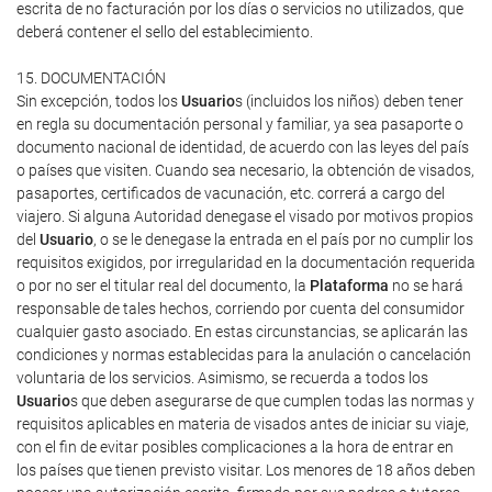
escrita de no facturación por los días o servicios no utilizados, que
deberá contener el sello del establecimiento.
15. DOCUMENTACIÓN
Sin excepción, todos los
Usuario
s (incluidos los niños) deben tener
en regla su documentación personal y familiar, ya sea pasaporte o
documento nacional de identidad, de acuerdo con las leyes del país
o países que visiten. Cuando sea necesario, la obtención de visados,
pasaportes, certificados de vacunación, etc. correrá a cargo del
viajero. Si alguna Autoridad denegase el visado por motivos propios
del
Usuario
, o se le denegase la entrada en el país por no cumplir los
requisitos exigidos, por irregularidad en la documentación requerida
o por no ser el titular real del documento, la
Plataforma
no se hará
responsable de tales hechos, corriendo por cuenta del consumidor
cualquier gasto asociado. En estas circunstancias, se aplicarán las
condiciones y normas establecidas para la anulación o cancelación
voluntaria de los servicios. Asimismo, se recuerda a todos los
Usuario
s que deben asegurarse de que cumplen todas las normas y
requisitos aplicables en materia de visados antes de iniciar su viaje,
con el fin de evitar posibles complicaciones a la hora de entrar en
los países que tienen previsto visitar. Los menores de 18 años deben