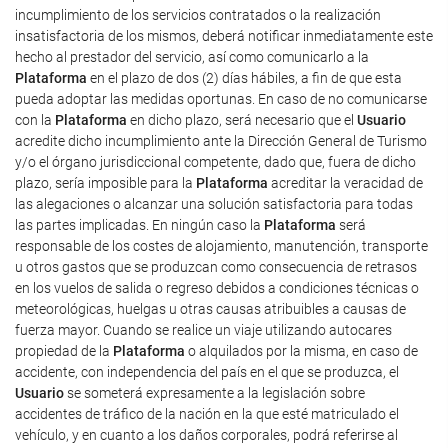
incumplimiento de los servicios contratados o la realización
insatisfactoria de los mismos, deberá notificar inmediatamente este
hecho al prestador del servicio, así como comunicarlo a la
Plataforma
en el plazo de dos (2) días hábiles, a fin de que esta
pueda adoptar las medidas oportunas. En caso de no comunicarse
con la
Plataforma
en dicho plazo, será necesario que el
Usuario
acredite dicho incumplimiento ante la Dirección General de Turismo
y/o el órgano jurisdiccional competente, dado que, fuera de dicho
plazo, sería imposible para la
Plataforma
acreditar la veracidad de
las alegaciones o alcanzar una solución satisfactoria para todas
las partes implicadas. En ningún caso la
Plataforma
será
responsable de los costes de alojamiento, manutención, transporte
u otros gastos que se produzcan como consecuencia de retrasos
en los vuelos de salida o regreso debidos a condiciones técnicas o
meteorológicas, huelgas u otras causas atribuibles a causas de
fuerza mayor. Cuando se realice un viaje utilizando autocares
propiedad de la
Plataforma
o alquilados por la misma, en caso de
accidente, con independencia del país en el que se produzca, el
Usuario
se someterá expresamente a la legislación sobre
accidentes de tráfico de la nación en la que esté matriculado el
vehículo, y en cuanto a los daños corporales, podrá referirse al