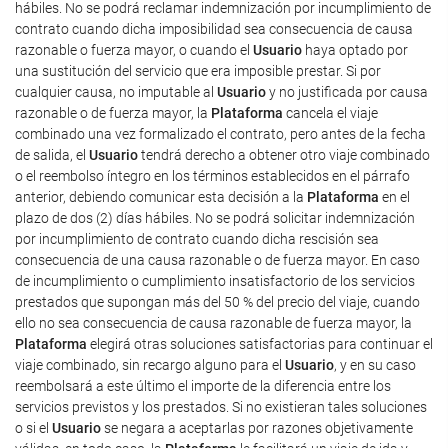
hábiles. No se podrá reclamar indemnización por incumplimiento de
contrato cuando dicha imposibilidad sea consecuencia de causa
razonable o fuerza mayor, o cuando el
Usuario
haya optado por
una sustitución del servicio que era imposible prestar. Si por
cualquier causa, no imputable al
Usuario
y no justificada por causa
razonable o de fuerza mayor, la
Plataforma
cancela el viaje
combinado una vez formalizado el contrato, pero antes de la fecha
de salida, el
Usuario
tendrá derecho a obtener otro viaje combinado
o el reembolso íntegro en los términos establecidos en el párrafo
anterior, debiendo comunicar esta decisión a la
Plataforma
en el
plazo de dos (2) días hábiles. No se podrá solicitar indemnización
por incumplimiento de contrato cuando dicha rescisión sea
consecuencia de una causa razonable o de fuerza mayor. En caso
de incumplimiento o cumplimiento insatisfactorio de los servicios
prestados que supongan más del 50 % del precio del viaje, cuando
ello no sea consecuencia de causa razonable de fuerza mayor, la
Plataforma
elegirá otras soluciones satisfactorias para continuar el
viaje combinado, sin recargo alguno para el
Usuario
, y en su caso
reembolsará a este último el importe de la diferencia entre los
servicios previstos y los prestados. Si no existieran tales soluciones
o si el
Usuario
se negara a aceptarlas por razones objetivamente