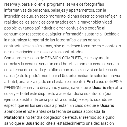
reserva y, para ello, en el programa, se vale de fotografías
informativas de personas, paisajes y apartamentos, con la
intención de que, en todo momento, dichas descripciones reflejen la
realidad de los servicios contratados con la mayor objetividad
posible, evitando así inducir a error, confusión o engaño al
consumidor respecto a cualquier información sustancial. Debido a
la naturaleza temporal de las fotografías, estas no son
contractuales en sí mismas, sino que deben tomarse en el contexto
de la descripción de los servicios contratados.
Comidas: en el caso de PENSION COMPLETA, el desayuno, la
comida y la cena se servirán en el hotel. La primera cena se servirá
en la fecha de entrada y la última comida se servirá en la fecha de
salida (esto lo podrá modificar el
Usuario
mediante solicitud previa
al hotel, una vez alojado en el establecimiento). En el caso de MEDIA
PENSIÓN, se servirá desayuno y cena, salvo que el
Usuario
elija otra
cosa y el hotel esté dispuesto a aceptar dicha sustitución (por
ejemplo, sustituir la cena por otra comida), excepto cuando se
especifique en los servicios a prestar. En caso de que el
Usuario
abandone el hotel antes de la fecha de salida acordada, la
Plataforma
no tendrá obligación de efectuar reembolso alguno,
salvo que el
Usuario
solicite al establecimiento una declaración