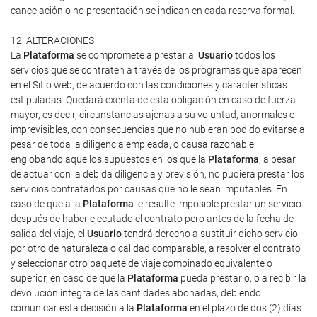
cancelación o no presentación se indican en cada reserva formal.
12. ALTERACIONES
La
Plataforma
se compromete a prestar al
Usuario
todos los
servicios que se contraten a través de los programas que aparecen
en el Sitio web, de acuerdo con las condiciones y características
estipuladas. Quedará exenta de esta obligación en caso de fuerza
mayor, es decir, circunstancias ajenas a su voluntad, anormales e
imprevisibles, con consecuencias que no hubieran podido evitarse a
pesar de toda la diligencia empleada, o causa razonable,
englobando aquellos supuestos en los que la
Plataforma
, a pesar
de actuar con la debida diligencia y previsión, no pudiera prestar los
servicios contratados por causas que no le sean imputables. En
caso de que a la
Plataforma
le resulte imposible prestar un servicio
después de haber ejecutado el contrato pero antes de la fecha de
salida del viaje, el
Usuario
tendrá derecho a sustituir dicho servicio
por otro de naturaleza o calidad comparable, a resolver el contrato
y seleccionar otro paquete de viaje combinado equivalente o
superior, en caso de que la
Plataforma
pueda prestarlo, o a recibir la
devolución íntegra de las cantidades abonadas, debiendo
comunicar esta decisión a la
Plataforma
en el plazo de dos (2) días