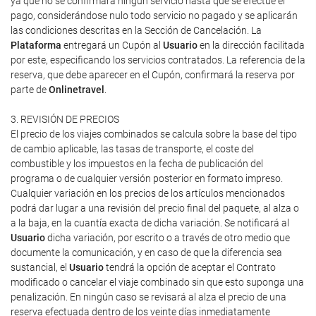
ya que no se confirmará ningún servicio hasta que se efectúe el
pago, considerándose nulo todo servicio no pagado y se aplicarán
las condiciones descritas en la Sección de Cancelación. La
Plataforma
entregará un Cupón al
Usuario
en la dirección facilitada
por este, especificando los servicios contratados. La referencia de la
reserva, que debe aparecer en el Cupón, confirmará la reserva por
parte de
Onlinetravel
.
3. REVISIÓN DE PRECIOS
El precio de los viajes combinados se calcula sobre la base del tipo
de cambio aplicable, las tasas de transporte, el coste del
combustible y los impuestos en la fecha de publicación del
programa o de cualquier versión posterior en formato impreso.
Cualquier variación en los precios de los artículos mencionados
podrá dar lugar a una revisión del precio final del paquete, al alza o
a la baja, en la cuantía exacta de dicha variación. Se notificará al
Usuario
dicha variación, por escrito o a través de otro medio que
documente la comunicación, y en caso de que la diferencia sea
sustancial, el
Usuario
tendrá la opción de aceptar el Contrato
modificado o cancelar el viaje combinado sin que esto suponga una
penalización. En ningún caso se revisará al alza el precio de una
reserva efectuada dentro de los veinte días inmediatamente